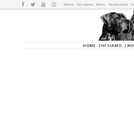
Home
Chi siamo
News
Testimonial
Co
HOME
CHI SIAMO
I N