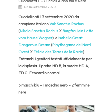
Cucciolata L – Cuccioli Alano Blu e Nero
On 16 Settembre 2020
Cuccioli nati il 3 settembre 2020 da
campione italiano
Vuk Sanctus Rochus
(
Nikola Sanctus Rochus
X
Burgfraulein Lotte
vom Hause Wagner
) e
Isabella Great
Dangerous Dream
(
Playthegame del Nord
Ovest
X
Félicie des Terres de la Rairie
).
Entrambi i genitori testati ufficialmente per
la displasia. Il padre HD B, la madre HD A,
ED 0. Ecocardio normal.
3 maschi blu – 1 maschio nero – 2 femmine
nere