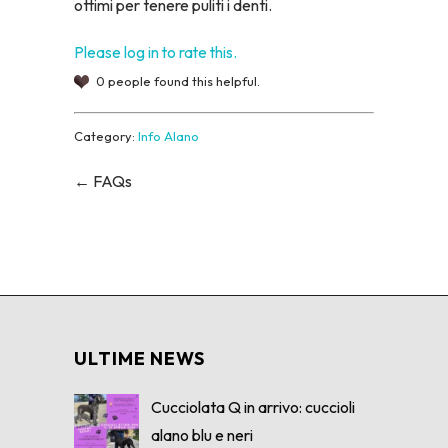
ottimi per tenere puliti i denti.
Please log in to rate this.
0 people found this helpful.
Category:
Info Alano
← FAQs
ULTIME NEWS
Cucciolata Q in arrivo: cuccioli
alano blu e neri