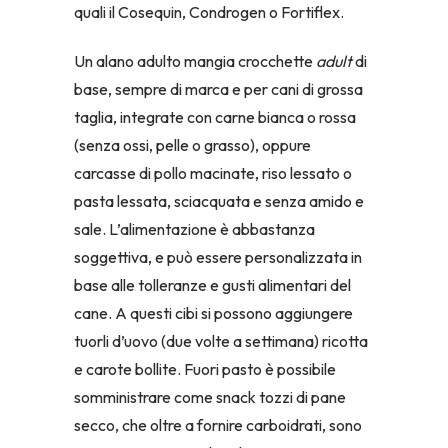
quali il Cosequin, Condrogen o Fortiflex.
Un alano adulto mangia crocchette
adult
di
base, sempre di marca e per cani di grossa
taglia, integrate con carne bianca o rossa
(senza ossi, pelle o grasso), oppure
carcasse di pollo macinate, riso lessato o
pasta lessata, sciacquata e senza amido e
sale. L’alimentazione è abbastanza
soggettiva, e può essere personalizzata in
base alle tolleranze e gusti alimentari del
cane. A questi cibi si possono aggiungere
tuorli d’uovo (due volte a settimana) ricotta
e carote bollite. Fuori pasto è possibile
somministrare come snack tozzi di pane
secco, che oltre a fornire carboidrati, sono