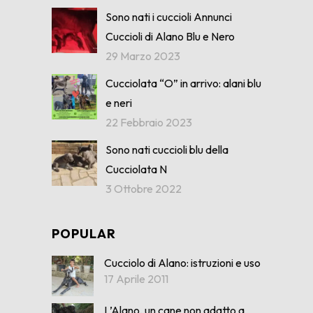
Sono nati i cuccioli Annunci
Cuccioli di Alano Blu e Nero
29 Marzo 2023
Cucciolata “O” in arrivo: alani blu
e neri
22 Febbraio 2023
Sono nati cuccioli blu della
Cucciolata N
3 Ottobre 2022
POPULAR
Cucciolo di Alano: istruzioni e uso
17 Aprile 2011
L’Alano, un cane non adatto a