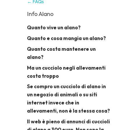
← FAQs
Info Alano
Quanto vive un alano?
Quanto e cosa mangia un alano?
Quanto costa mantenere un
alano?
Ma un cucciolo negli allevamenti
costa troppo
Se compro un cucciolo di alano in
un negozio di animali o su siti
internet invece che in
allevamenti, non è la stessa cosa?
Il web è pieno di annunci di cuccioli
di alano a 300 euro. Non sono la