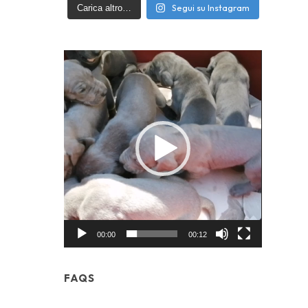
Segui su Instagram
Carica altro…
Video
Player
00:00
00:12
FAQS