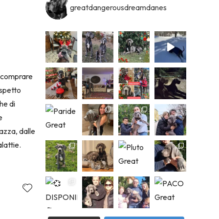
greatdangerousdreamdanes
i comprare
aspetto
he di
e
razza, dalle
alattie.