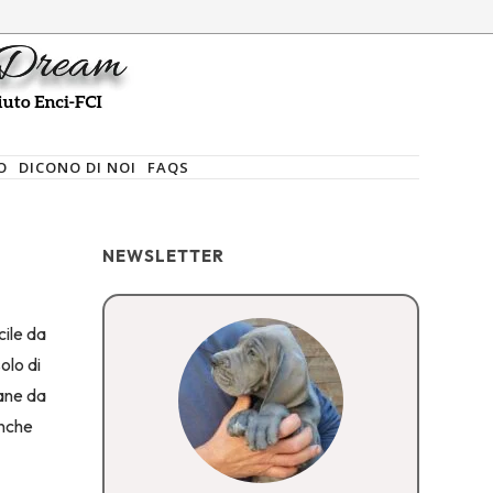
O
DICONO DI NOI
FAQS
NEWSLETTER
cile da
olo di
cane da
anche