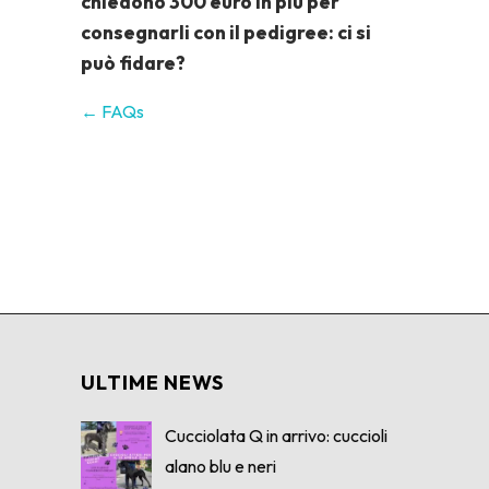
chiedono 300 euro in più per
consegnarli con il pedigree: ci si
può fidare?
← FAQs
ULTIME NEWS
Cucciolata Q in arrivo: cuccioli
alano blu e neri