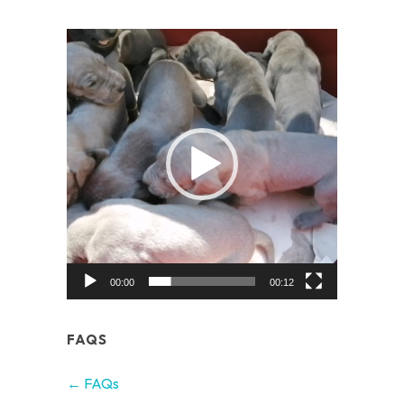
Video
Player
00:00
00:12
FAQS
← FAQs