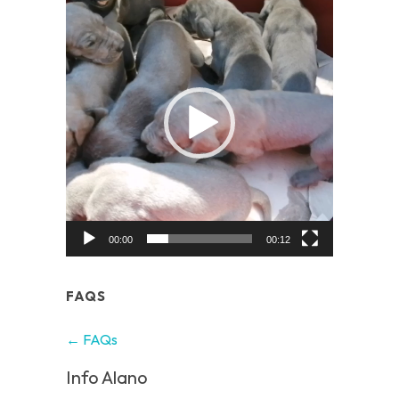
Video
Player
00:00
00:12
FAQS
← FAQs
Info Alano