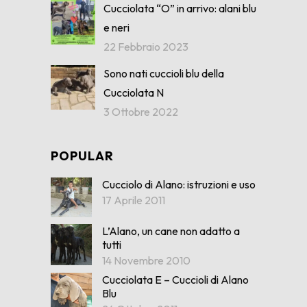
Cucciolata “O” in arrivo: alani blu
e neri
22 Febbraio 2023
Sono nati cuccioli blu della
Cucciolata N
3 Ottobre 2022
POPULAR
Cucciolo di Alano: istruzioni e uso
17 Aprile 2011
L’Alano, un cane non adatto a
tutti
14 Novembre 2010
Cucciolata E – Cuccioli di Alano
Blu