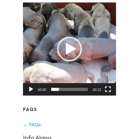
Video
Player
00:00
00:12
FAQS
← FAQs
Info Alano