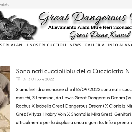
ntatti
OSTRI ALANI
I NOSTRI CUCCIOLI
NEWS
GALLERIA
INFO ALAN
Sono nati cuccioli blu della Cucciolata N
On 3 Ottobre 2022
Siamo lieti di annunciare che il 16/09/2022 sono nati i cuccio
maschi, 3 femmine, da Lewis Great Dangerous Dream (V
Rochus X Isabella Great Dangerous Dream) X Gloria iz Mi
Grez (Vityaz Hrabry Voin X Shantal is Mira Grez). Genitori 
ufficialmente per la displasia anca e gomito. Info e prenota