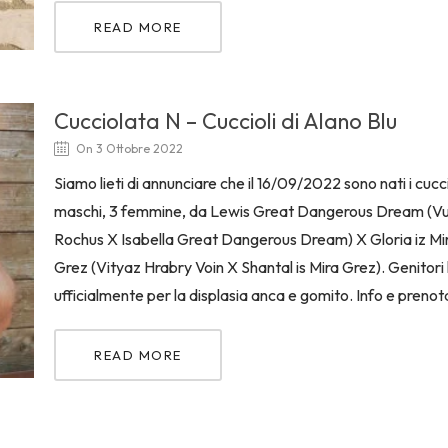
READ MORE
Cucciolata N – Cuccioli di Alano Blu
On 3 Ottobre 2022
Siamo lieti di annunciare che il 16/09/2022 sono nati i cuccio
maschi, 3 femmine, da Lewis Great Dangerous Dream (V
Rochus X Isabella Great Dangerous Dream) X Gloria iz Mi
Grez (Vityaz Hrabry Voin X Shantal is Mira Grez). Genitori 
ufficialmente per la displasia anca e gomito. Info e prenota
READ MORE