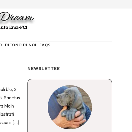
O
DICONO DI NOI
FAQS
NEWSLETTER
li blu, 2
uk Sanctus
ra Moih
lastrati
zioni: […]