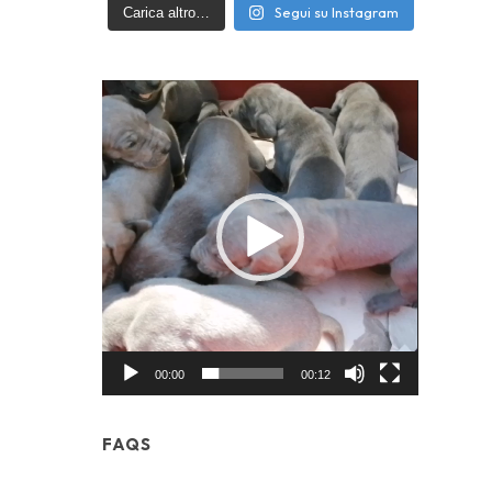
Segui su Instagram
Carica altro…
Video
Player
00:00
00:12
FAQS