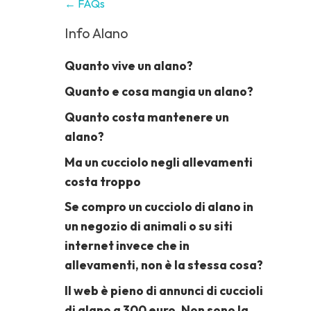
← FAQs
Info Alano
Quanto vive un alano?
Quanto e cosa mangia un alano?
Quanto costa mantenere un
alano?
Ma un cucciolo negli allevamenti
costa troppo
Se compro un cucciolo di alano in
un negozio di animali o su siti
internet invece che in
allevamenti, non è la stessa cosa?
Il web è pieno di annunci di cuccioli
di alano a 300 euro. Non sono la