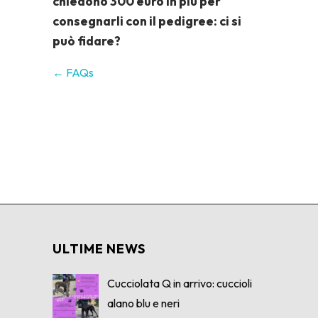
chiedono 300 euro in più per
consegnarli con il pedigree: ci si
può fidare?
← FAQs
ULTIME NEWS
Cucciolata Q in arrivo: cuccioli
alano blu e neri