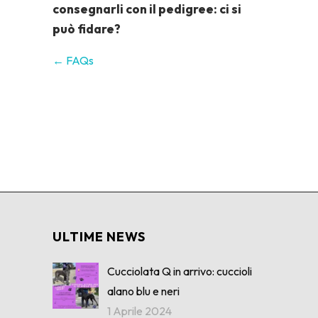
consegnarli con il pedigree: ci si
può fidare?
← FAQs
ULTIME NEWS
Cucciolata Q in arrivo: cuccioli
alano blu e neri
1 Aprile 2024