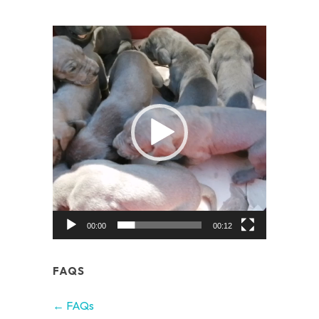
Video
Player
00:00
00:12
FAQS
← FAQs