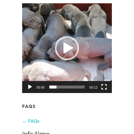
Video
Player
00:00
00:12
FAQS
← FAQs
Info Alano