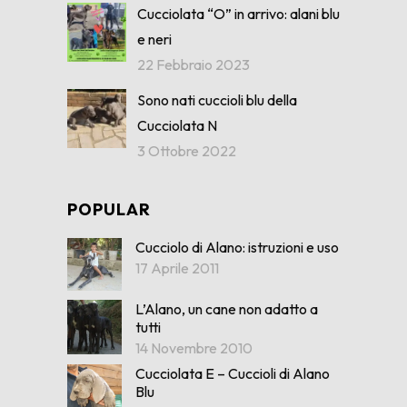
Cucciolata “O” in arrivo: alani blu
e neri
22 Febbraio 2023
Sono nati cuccioli blu della
Cucciolata N
3 Ottobre 2022
POPULAR
Cucciolo di Alano: istruzioni e uso
17 Aprile 2011
L’Alano, un cane non adatto a
tutti
14 Novembre 2010
Cucciolata E – Cuccioli di Alano
Blu