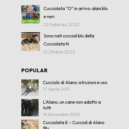
Cucciolata “O” in arrivo: alani blu
e neri
22 Febbraio 2023
Sono nati cuccioli blu della
Cucciolata N
3 Ottobre 2022
POPULAR
Cucciolo di Alano: istruzioni e uso
17 Aprile 2011
L’Alano, un cane non adatto a
tutti
14 Novembre 2010
Cucciolata E – Cuccioli di Alano
Blu