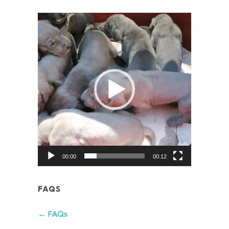
Video
Player
00:00
00:12
FAQS
← FAQs