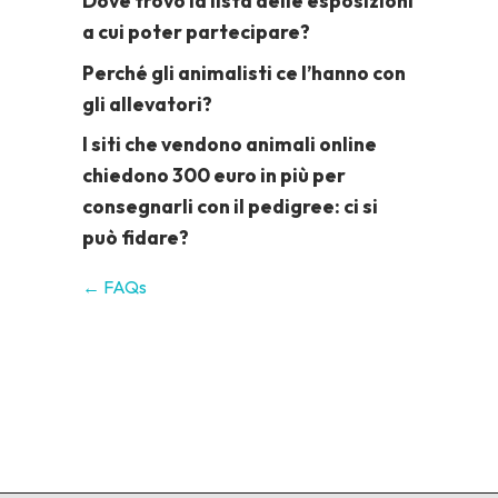
Dove trovo la lista delle esposizioni
a cui poter partecipare?
Perché gli animalisti ce l’hanno con
gli allevatori?
I siti che vendono animali online
chiedono 300 euro in più per
consegnarli con il pedigree: ci si
può fidare?
← FAQs