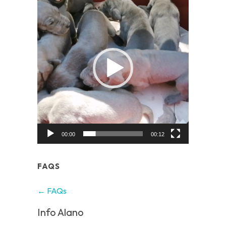
Player
00:00
00:12
FAQS
← FAQs
Info Alano