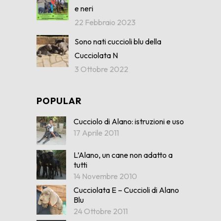
e neri
22 Febbraio 2023
Sono nati cuccioli blu della
Cucciolata N
3 Ottobre 2022
POPULAR
Cucciolo di Alano: istruzioni e uso
17 Aprile 2011
L’Alano, un cane non adatto a
tutti
14 Novembre 2010
Cucciolata E – Cuccioli di Alano
Blu
24 Ottobre 2011