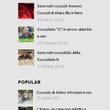
Sono nati i cuccioli Annunci
Cuccioli di Alano Blu e Nero
29 Marzo 2023
Cucciolata “O” in arrivo: alani blu
e neri
22 Febbraio 2023
Sono nati cuccioli blu della
Cucciolata N
3 Ottobre 2022
POPULAR
Cucciolo di Alano: istruzioni e uso
17 Aprile 2011
L’Alano, un cane non adatto a