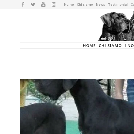
Home
Chi siamo
News
Testimonial
Co
HOME
CHI SIAMO
I N