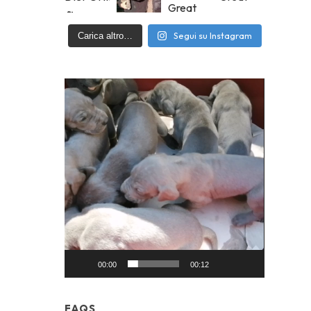
Segui su Instagram
Carica altro…
Video
Player
00:00
00:12
FAQS