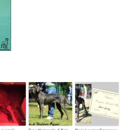
 cuccioli
Expo Nazionale di Bari:
Doris Lessing Campione