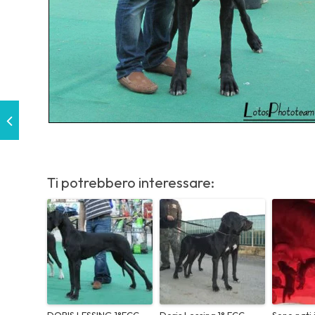
Ti potrebbero interessare:
DORIS LESSING 1°ECC
Doris Lessing 1° ECC
Sono nati i