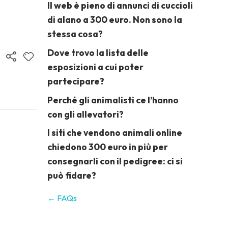
Il web è pieno di annunci di cuccioli
di alano a 300 euro. Non sono la
stessa cosa?
Dove trovo la lista delle
esposizioni a cui poter
partecipare?
Perché gli animalisti ce l’hanno
con gli allevatori?
I siti che vendono animali online
chiedono 300 euro in più per
consegnarli con il pedigree: ci si
può fidare?
← FAQs