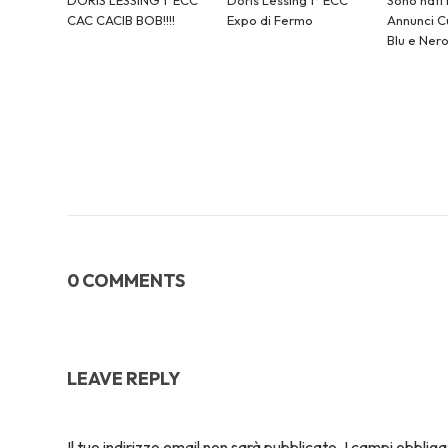
CAC CACIB BOB!!!!
Expo di Fermo
Annunci Cu
Blu e Ner
0 COMMENTS
LEAVE REPLY
Il tuo indirizzo email non sarà pubblicato.
I campi obblig