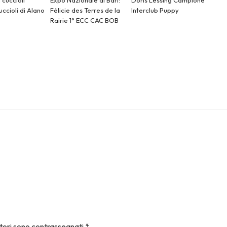
ccioli di Alano
Félicie des Terres de la
Interclub Puppy
o
Rairie 1° ECC CAC BOB
atori sono contrassegnati
*